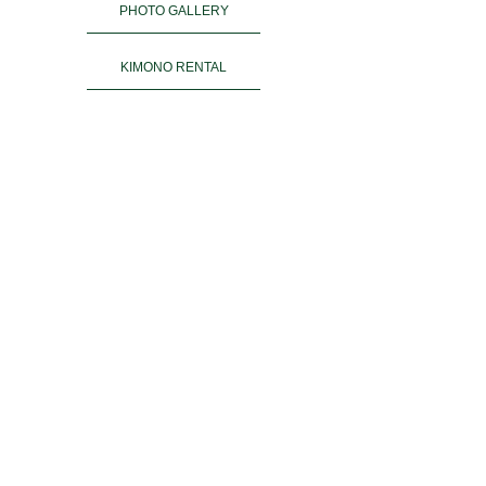
PHOTO GALLERY
KIMONO RENTAL
ご予約
ACCESS
お客様の声
よくある質問
運営会社＆姉妹店
PRIVACY POLICY