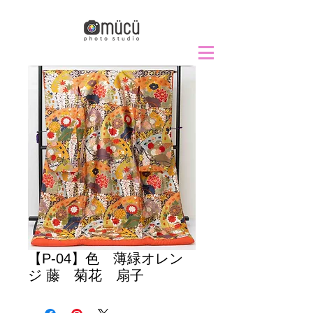
【P-04】色 薄緑オレン
ジ 藤 菊花 扇子