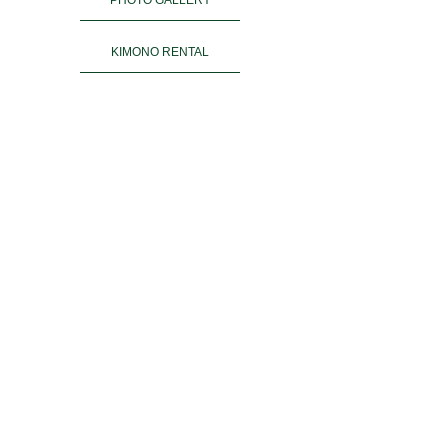
KIMONO RENTAL
ご予約
ACCESS
お客様の声
よくある質問
運営会社＆姉妹店
PRIVACY POLICY