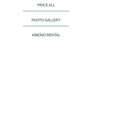
PRICE ALL
PHOTO GALLERY
KIMONO RENTAL
ご予約
ACCESS
お客様の声
よくある質問
運営会社＆姉妹店
PRIVACY POLICY