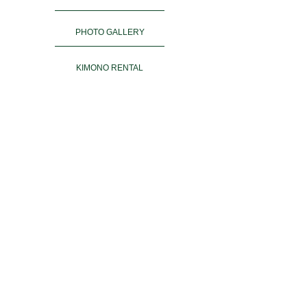
PHOTO GALLERY
KIMONO RENTAL
ご予約
ACCESS
お客様の声
よくある質問
運営会社＆姉妹店
PRIVACY POLICY