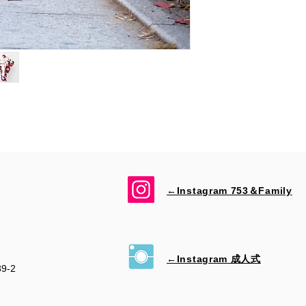
←Instagram 753＆​Family
←Instagram 成人式
39-2