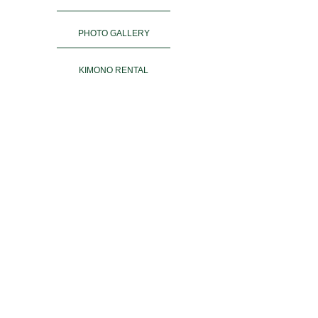
PHOTO GALLERY
KIMONO RENTAL
ご予約
ACCESS
お客様の声
よくある質問
運営会社＆姉妹店
PRIVACY POLICY