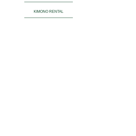
KIMONO RENTAL
ご予約
ACCESS
お客様の声
よくある質問
運営会社＆姉妹店
PRIVACY POLICY