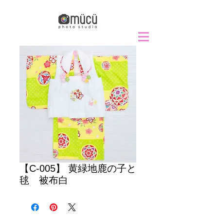
【C-005】 黄緑地鹿の子と
毬 被布白