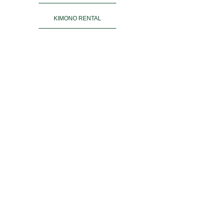
KIMONO RENTAL
ご予約
ACCESS
お客様の声
よくある質問
運営会社＆姉妹店
PRIVACY POLICY