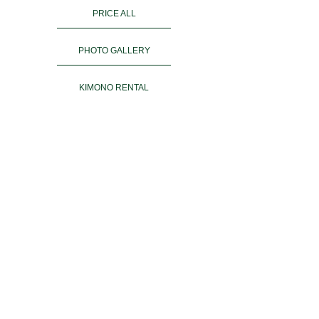
PRICE ALL
PHOTO GALLERY
KIMONO RENTAL
ご予約
ACCESS
お客様の声
よくある質問
運営会社＆姉妹店
PRIVACY POLICY