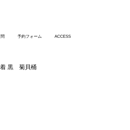
質問
予約フォーム
ACCESS
問着 黒 菊貝桶