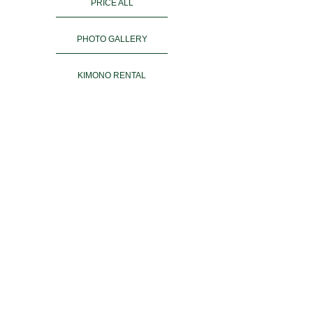
PRICE ALL
PHOTO GALLERY
KIMONO RENTAL
ご予約
ACCESS
お客様の声
よくある質問
運営会社＆姉妹店
PRIVACY POLICY