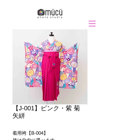
【J-001】ピンク・紫 菊
矢絣
着用袴【B-004】