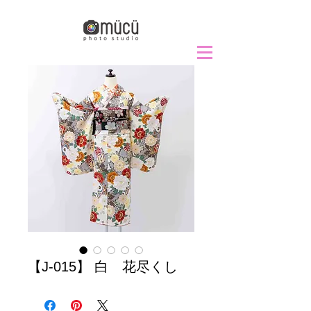
【J-015】 白 花尽くし