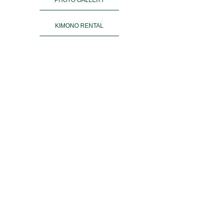
KIMONO RENTAL
ご予約
ACCESS
お客様の声
よくある質問
運営会社＆姉妹店
PRIVACY POLICY