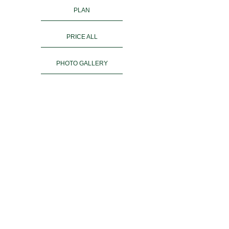
PLAN
PRICE ALL
PHOTO GALLERY
KIMONO RENTAL
ご予約
ACCESS
お客様の声
よくある質問
運営会社＆姉妹店