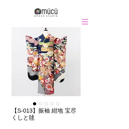
【S-013】振袖 紺地 宝尽
くしと毬