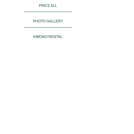
PRICE ALL
PHOTO GALLERY
KIMONO RENTAL
ご予約
ACCESS
お客様の声
よくある質問
運営会社＆姉妹店
PRIVACY POLICY