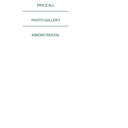
PRICE ALL
PHOTO GALLERY
KIMONO RENTAL
ご予約
ACCESS
お客様の声
よくある質問
運営会社＆姉妹店
PRIVACY POLICY