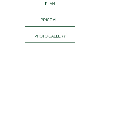
PLAN
PRICE ALL
PHOTO GALLERY
KIMONO RENTAL
ご予約
ACCESS
お客様の声
よくある質問
運営会社＆姉妹店