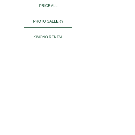
PRICE ALL
PHOTO GALLERY
KIMONO RENTAL
ご予約
ACCESS
お客様の声
よくある質問
運営会社＆姉妹店
PRIVACY POLICY