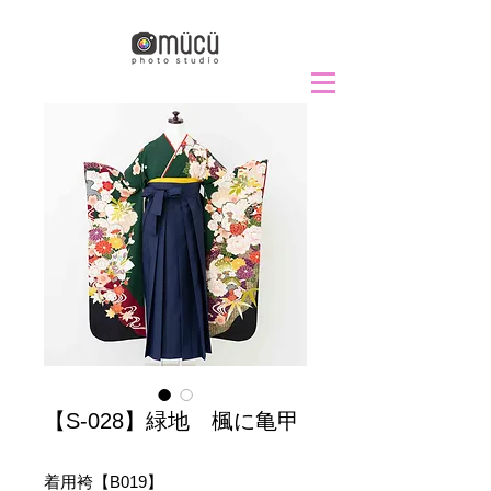
【S-028】緑地 楓に亀甲
着用袴【B019】