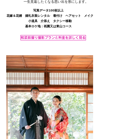
一生見返したくなる思い出を形にします。
写真データ100枚以上
花嫁＆花婿 婚礼衣装レンタル 着付け ヘアセット メイク
小道具 介添え タクシー移動
基本ロケ地：祇園又は東山コース
和装前撮り撮影プランと料金を詳しく見る