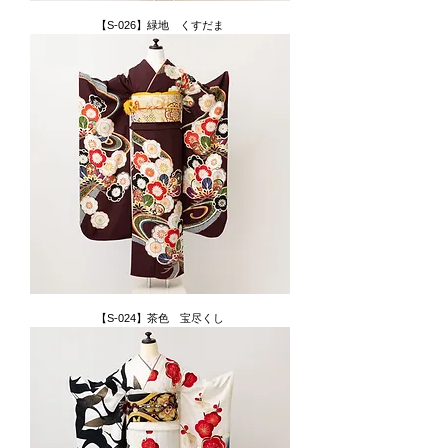
【S-026】緑地 くすだま
【S-024】茶色 宝尽くし