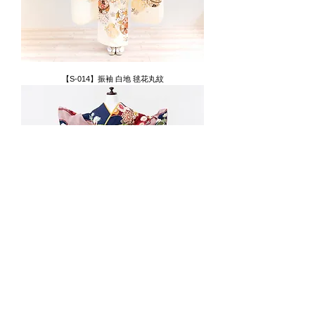
【S-014】振袖 白地 毬花丸紋
【S-013】振袖 紺地 宝尽くしと毬