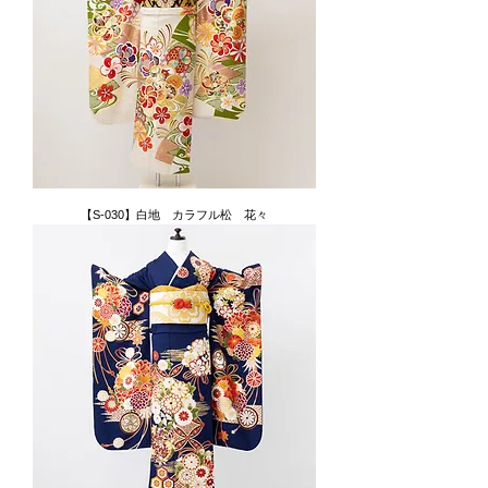
【S-030】白地 カラフル松 花々