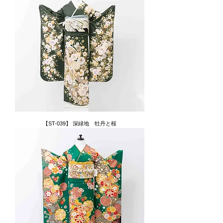
【ST-039】 深緑地 牡丹と桜