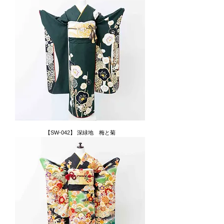
【SW-042】 深緑地 梅と菊