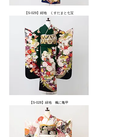
【S-029】紺地 くすだまと七宝
【S-028】緑地 楓に亀甲