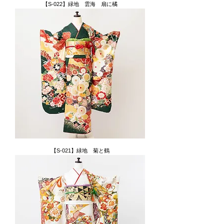
【S-022】緑地 雲海 扇に橘
【S-021】緑地 菊と鶴