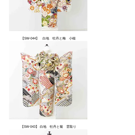
【SW-044】 白地 牡丹と梅 小槌
【SW-043】 白地 牡丹と菊 雲取り