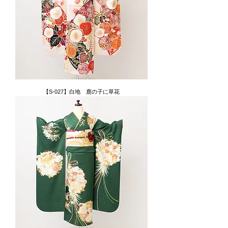
【S-027】白地 鹿の子に草花