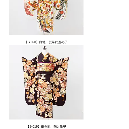
【S-020】白地 熨斗に鹿の子
【S-019】茶色地 鞠と亀甲