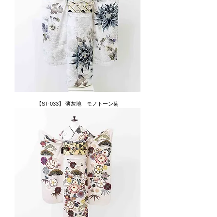
【ST-033】 薄灰地 モノトーン菊