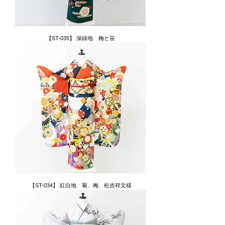
【ST-035】 深緑地 梅と笹
【ST-034】 紅白地 菊、梅、松吉祥文様