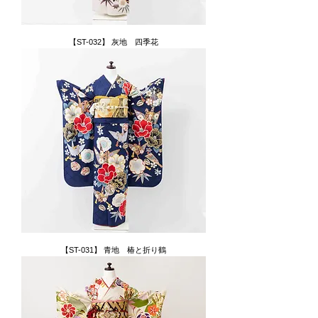
【ST-032】 灰地 四季花
【ST-031】 青地 椿と折り鶴