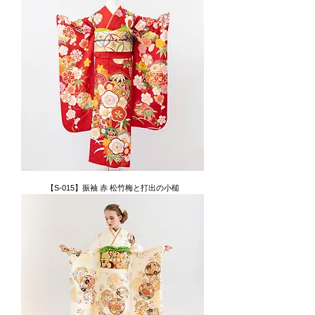
【S-015】振袖 赤 松竹梅と打出の小槌