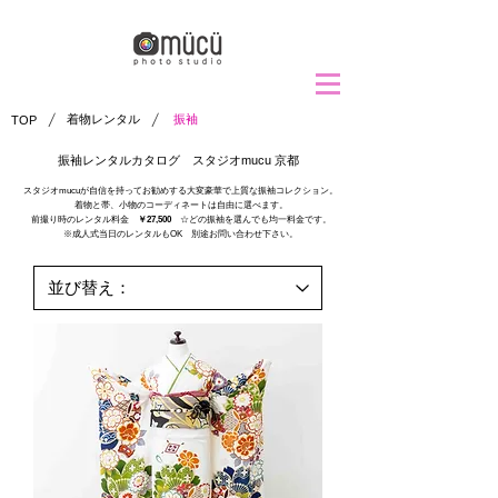
/
/
着物レンタル
振袖
TOP
​振袖レンタルカタログ スタジオmucu 京都
スタジオmucuが自信を持ってお勧めする大変豪華で上質な振袖コレクション。
着物と帯、小物のコーディネートは自由に選べます。
前撮り時のレンタル料金
￥27,500
​ ☆どの振袖を選んでも均一料金です。
※成人式当日のレンタルもOK 別途お問い合わせ下さい。