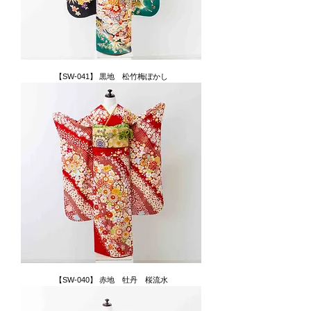
【SW-041】 黒地 松竹梅ぼかし
【SW-040】 赤地 牡丹 桜流水