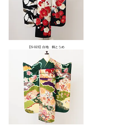
【S-023】白地 鶴とうめ