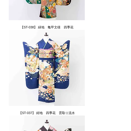
【ST-038】 緑地 亀甲文様 四季花
【ST-037】 紺地 四季花 雲取り流水