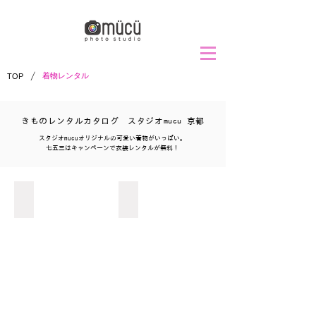
/
着物レンタル
TOP
きものレンタルカタログ スタジオmucu 京都
スタジオmucuオリジナルの可愛い着物がいっぱい。
七五三はキャンペーンで衣装レンタルが無料！
七五三3歳女の子
七五三3歳男の子